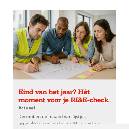
Eind van het jaar? Hét
moment voor je RI&E-check.
Actueel
December: de maand van lijstjes,
terugblikken én uitstellen. Maar juist nu is