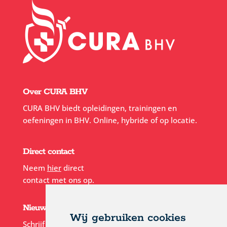
Over CURA BHV
CURA BHV biedt opleidingen, trainingen en
oefeningen in BHV. Online, hybride of op locatie.
Direct contact
Neem
hier
direct
contact met ons op.
Nieuwsbrief
Wij gebruiken cookies
Schrijf je in voor onze
nieuwsbrief