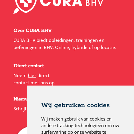
Over CURA BHV
CURA BHV biedt opleidingen, trainingen en
oefeningen in BHV. Online, hybride of op locatie.
Direct contact
Neem
hier
direct
contact met ons op.
Nieuwsbrief
Wij gebruiken cookies
Schrijf je in voor onze
nieuwsbrief
Wij maken gebruik van cookies en
andere tracking-technologieën om uw
surfervaring op onze website te