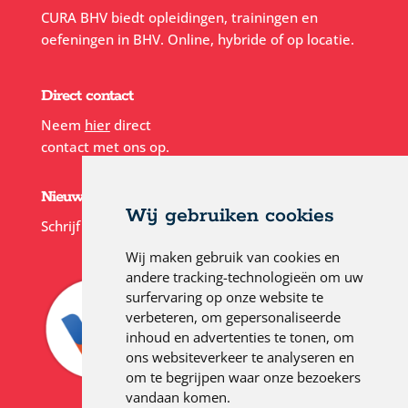
CURA BHV biedt opleidingen, trainingen en
oefeningen in BHV. Online, hybride of op locatie.
Direct contact
Neem
hier
direct
contact met ons op.
Nieuwsbrief
Wij gebruiken cookies
Schrijf je in voor onze
nieuwsbrief
Wij maken gebruik van cookies en
andere tracking-technologieën om uw
surfervaring op onze website te
verbeteren, om gepersonaliseerde
inhoud en advertenties te tonen, om
ons websiteverkeer te analyseren en
om te begrijpen waar onze bezoekers
vandaan komen.