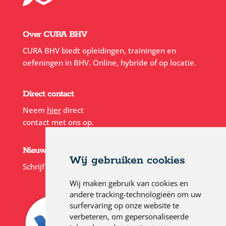
Over CURA BHV
CURA BHV biedt opleidingen, trainingen en
oefeningen in BHV. Online, hybride of op locatie.
Direct contact
Neem
hier
direct
contact met ons op.
Nieuwsbrief
Wij gebruiken cookies
Schrijf je in voor onze
nieuwsbrief
Wij maken gebruik van cookies en
andere tracking-technologieën om uw
surfervaring op onze website te
verbeteren, om gepersonaliseerde