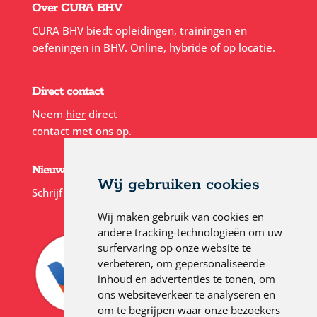
Over CURA BHV
CURA BHV biedt opleidingen, trainingen en
oefeningen in BHV. Online, hybride of op locatie.
Direct contact
Neem
hier
direct
contact met ons op.
Nieuwsbrief
Wij gebruiken cookies
Schrijf je in voor onze
nieuwsbrief
Wij maken gebruik van cookies en
andere tracking-technologieën om uw
surfervaring op onze website te
verbeteren, om gepersonaliseerde
inhoud en advertenties te tonen, om
ons websiteverkeer te analyseren en
om te begrijpen waar onze bezoekers