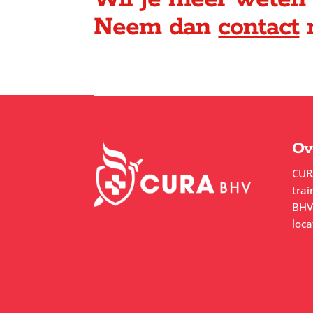
Neem dan
contact
m
Ov
CUR
trai
BHV.
loca