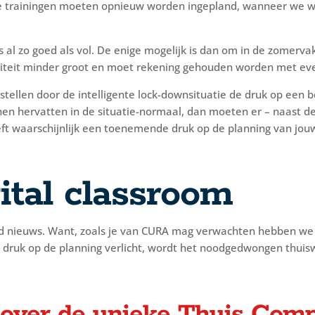
rde trainingen moeten opnieuw worden ingepland, wanneer we w
 al zo goed als vol. De enige mogelijk is dan om in de zomervak
citeit minder groot en moet rekening gehouden worden met eve
tellen door de intelligente lock-downsituatie de druk op een be
en hervatten in de situatie-normaal, dan moeten er – naast de
ft waarschijnlijk een toenemende druk op de planning van jouw 
ital classroom
ed nieuws. Want, zoals je van CURA mag verwachten hebben we 
 druk op de planning verlicht, wordt het noodgedwongen thuiswe
 over de unieke Thuis Comp