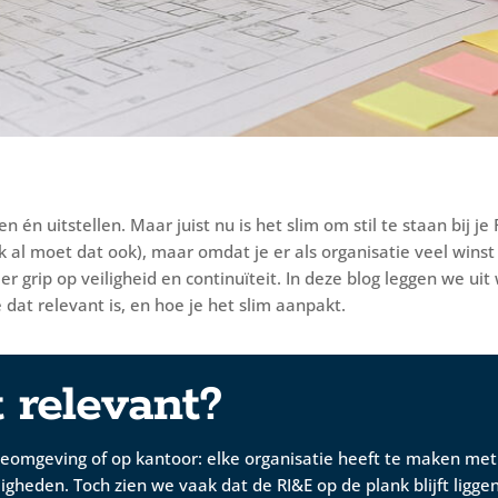
 én uitstellen. Maar juist nu is het slim om stil te staan bij je 
 al moet dat ook), maar omdat je er als organisatie veel wins
grip op veiligheid en continuïteit. In deze blog leggen we ui
 dat relevant is, en hoe je het slim aanpakt.
t relevant?
ctieomgeving of op kantoor: elke organisatie heeft te maken me
gheden. Toch zien we vaak dat de RI&E op de plank blijft ligg