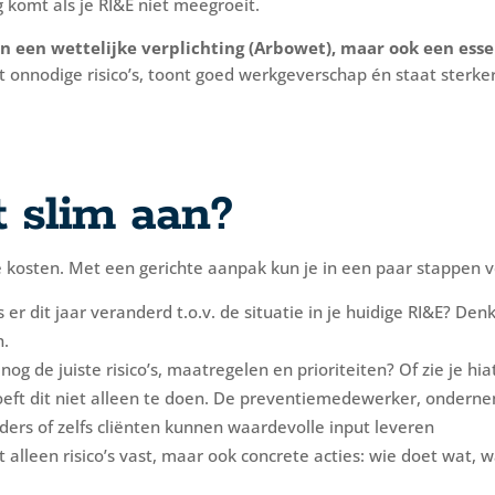
ng komt als je RI&E niet meegroeit.
een een wettelijke verplichting (Arbowet), maar ook een ess
 onnodige risico’s, toont goed werkgeverschap én staat sterker
t slim aan?
 kosten. Met een gerichte aanpak kun je in een paar stappen v
 er dit jaar veranderd t.o.v. de situatie in je huidige RI&E? De
n.
og de juiste risico’s, maatregelen en prioriteiten? Of zie je hi
oeft dit niet alleen te doen. De preventiemedewerker, onderne
ers of zelfs cliënten kunnen waardevolle input leveren
t alleen risico’s vast, maar ook concrete acties: wie doet wat,