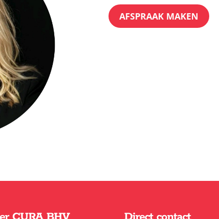
AFSPRAAK MAKEN
er CURA BHV
Direct contact