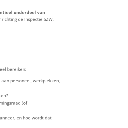
entieel onderdeel van
 richting de Inspectie SZW,
eel bereiken:
nk aan personeel, werkplekken,
aten?
mingsraad (of
 wanneer, en hoe wordt dat