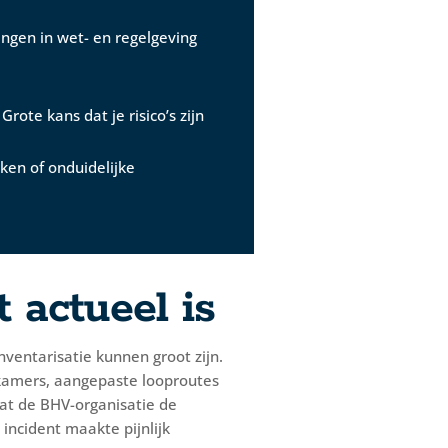
gingen in wet- en regelgeving
ote kans dat je risico’s zijn
ken of onduidelijke
 actueel is
nventarisatie kunnen groot zijn.
 kamers, aangepaste looproutes
dat de BHV-organisatie de
incident maakte pijnlijk