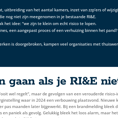
t, uitbreiding van het aantal kamers, inzet van zzp’ers of wijzi
 die nog niet zijn meegenomen in je bestaande RI&E.
k het idee: “we zijn te klein om echt risico te lopen.
s, een aangepast proces of een verhuizing binnen het pand? Gr
erken is doorgebroken, kampen veel organisaties met thuiswer
 gaan als je RI&E niet
 “ooit wel regelt”, maar de gevolgen van een verouderde risico-i
orginstelling waar in 2024 een verbouwing plaatsvond. Nieuwe
er pas maanden later bijgewerkt. Bij een brandmelding bleek 
en paniek als gevolg. Gelukkig bleek het loos alarm, maar het 