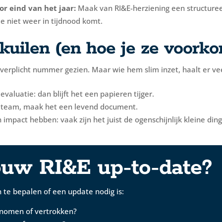
r eind van het jaar:
Maak van RI&E-herziening een structuree
 je niet weer in tijdnood komt.
uilen (en hoe je ze voorko
verplicht nummer gezien. Maar wie hem slim inzet, haalt er veel
valuatie: dan blijft het een papieren tijger.
 je team, maak het een levend document.
mpact hebben: vaak zijn het juist de ogenschijnlijk kleine dinge
jouw RI&E up-to-date?
n te bepalen of een update nodig is:
nomen of vertrokken?