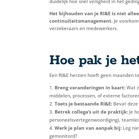
duidelijk hoe snel veiligheid in het gedi
Het bijhouden van je RI&E is niet all
continuïteitsmanagement.
Je voorkomt
verzekeraars en medewerkers.
Hoe pak je he
Een RI&E herzien hoeft geen maanden te
Breng veranderingen in kaart:
Wat is
middelen, processen, of externe factore
Toets je bestaande RI&E:
Bevat deze n
Betrek collega’s uit de praktijk:
Je h
personeelsvertegenwoordiging), teamleid
Werk je plan van aanpak bij:
Leg nie
gemonitord?