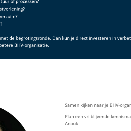
tuur of processen?
stverlening?
everzuim?
r?
met de begrotingsronde. Dan kun je direct investeren in verbet
 betere BHV-organisatie.
Samen kijken naar je BHV-organ
Plan een vrijblijvende kennism
Anouk