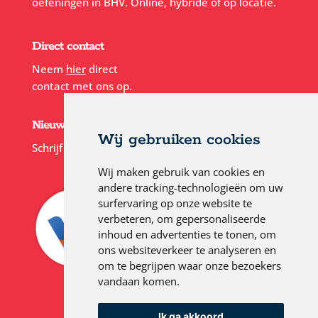
oefeningen in BHV. Online, hybride of op locatie.
Direct contact
Neem
hier
direct
contact met ons op.
Nieuwsbrief
Wij gebruiken cookies
Schrijf je in voor onze
nieuwsbrief
Wij maken gebruik van cookies en
andere tracking-technologieën om uw
surfervaring op onze website te
verbeteren, om gepersonaliseerde
inhoud en advertenties te tonen, om
ons websiteverkeer te analyseren en
om te begrijpen waar onze bezoekers
vandaan komen.
Ik ga akkoord