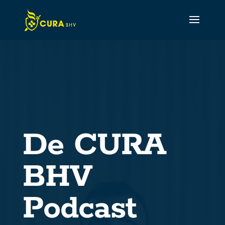
CURA Assistant
Active
De CURA
BHV
Podcast