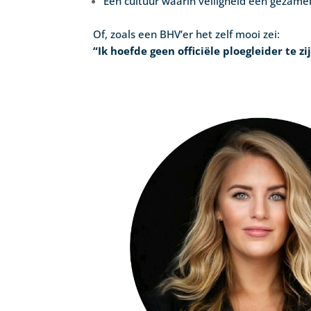
Een cultuur waarin veiligheid een gezamen
Of, zoals een BHV’er het zelf mooi zei:
“Ik hoefde geen officiële ploegleider te z