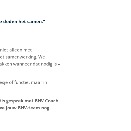
 we deden het samen.”
niet alleen met
met samenwerking. We
pakken wanneer dat nodig is –
esje of functie, maar in
atis gesprek met BHV Coach
 we jouw BHV-team nog
CURA Assistant
Active