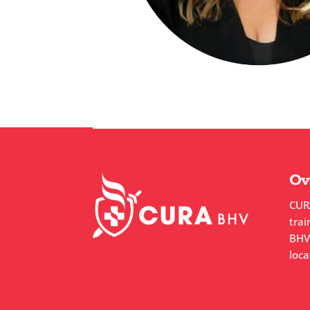
Ov
CUR
trai
BHV.
loca