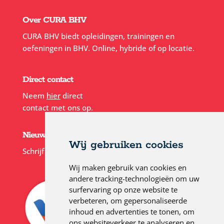
Over CURA BHV
CURA BHV biedt opleidingen, trainingen en
oefeningen in BHV. Online, hybride of op locatie.
Direct contact
Neem
hier
direct
contact met ons op.
Nieuwsbrief
Wij gebruiken cookies
Schrijf je in voor onze
nieuwsbrief
Wij maken gebruik van cookies en
andere tracking-technologieën om uw
surfervaring op onze website te
verbeteren, om gepersonaliseerde
inhoud en advertenties te tonen, om
ons websiteverkeer te analyseren en