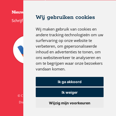
Nieuwsbrief
Wij gebruiken cookies
Schrijf je in voor onze
nieuwsbrief
Wij maken gebruik van cookies en
andere tracking-technologieën om uw
surfervaring op onze website te
verbeteren, om gepersonaliseerde
inhoud en advertenties te tonen, om
ons websiteverkeer te analyseren en
om te begrijpen waar onze bezoekers
vandaan komen.
Ik ga akkoord
Ik weiger
© CURA BHV
Home
Algemene voorwaarden
Disclaimer
Privacyverklaring
Cookie Policy
Wijzig mijn voorkeuren
Site: RS