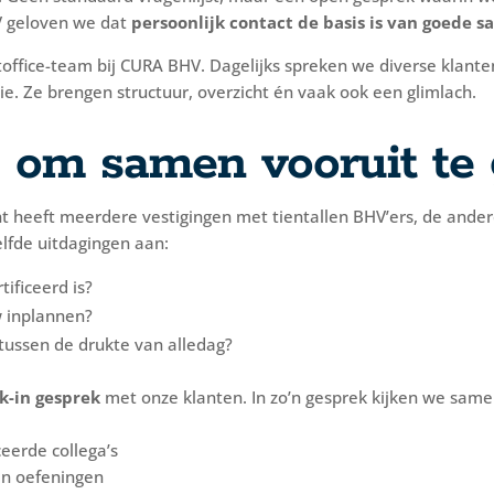
V geloven we dat
persoonlijk contact de basis is van goede
ntoffice-team bij CURA BHV. Dagelijks spreken we diverse klanten
. Ze brengen structuur, overzicht én vaak ook een glimlach.
n, om samen vooruit te
ant heeft meerdere vestigingen met tientallen BHV’ers, de ande
lfde uitdagingen aan:
tificeerd is?
 inplannen?
 tussen de drukte van alledag?
k-in gesprek
met onze klanten. In zo’n gesprek kijken we same
ceerde collega’s
en oefeningen