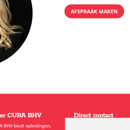
AFSPRAAK MAKEN
er CURA BHV
Direct contact
A BHV biedt opleidingen,
Neem
hier
direct