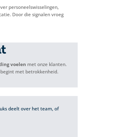
ver personeelswisselingen,
catie. Door die signalen vroeg
t
ding voelen
met onze klanten.
id begint met betrokkenheid.
euks deelt over het team, of