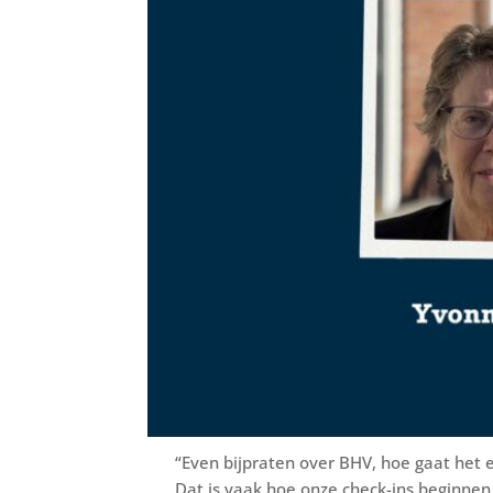
“Even bijpraten over BHV, hoe gaat het eig
Dat is vaak hoe onze check-ins beginne